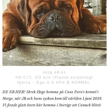
2019.06.01
HD C/C ED 0/0 (Fransk avläsning)
Hjärta - Öga U.A HFH-B NORMAL
DE ER HER! Skrek Hege hemma på Casa Faro's kennel i
Norge, när JR och hans syskon kom till världen 1 juni 2019.
Vi firade glatt även här hemma i Sverige att Canuck blivit