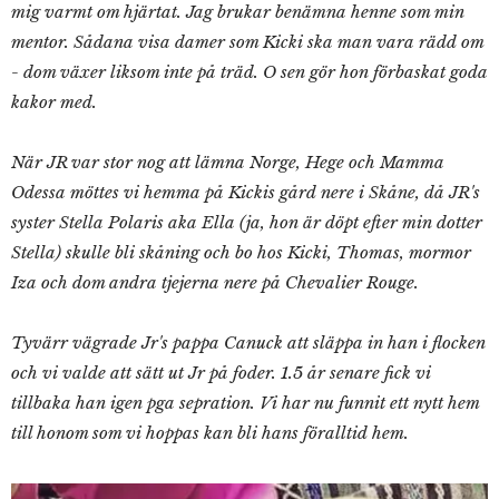
mig varmt om hjärtat. Jag brukar benämna henne som min
mentor. Sådana visa damer som Kicki ska man vara rädd om
- dom växer liksom inte på träd. O sen gör hon förbaskat goda
kakor med.
När JR var stor nog att lämna Norge, Hege och Mamma
Odessa möttes vi hemma på Kickis gård nere i Skåne, då
JR's
syster Stella Polaris aka Ella (ja, hon är döpt efter min dotter
Stella) skulle bli skåning och bo hos Kicki, Thomas, mormor
Iza och dom andra tjejerna nere på Chevalier Rouge.
Tyvärr
vägrade Jr's pappa Canuck att släppa in han i flocken
och vi valde att sätt ut Jr på foder. 1.5 år senare fick vi
tillbaka han igen pga sepration. Vi har nu funnit ett nytt hem
till honom som vi hoppas kan bli hans föralltid hem.