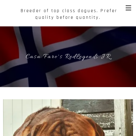
Breeder of top class dogues. Prefer
quality before quantity.
Casa Faro's RedLegends JR