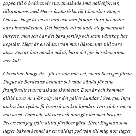
pappa till 6 bedårande svartmaskade små nallebjörnar,
tillsammans med Heges fantastiska tik Chevalier Rouge
Odessa. Hege är en av min och min familjs stora favoriter
här i hundvärlden. Det började att vi hade ett gemensamt
intresse, men sen har det bara fortlöp och sann vänskap har
uppstått. Hege är en sådan vän man liksom inte vill vara
utan. Sen är hon norska också, bara det gör ju saken ännu
mer kul!
Chevalier Rouge är - för er som inte vet, en av Sveriges första
Dogue de Bordeaux kennlar och vida kända för sina
framförallt svartmaskade skönheter. Dom är och kommer
alltid vara nr 1 för mig när det gäller hundar i Svergie. Inga
andra har lyckas få fram så vackra hundar. Där råder ingen
massavel. Dom kör sitt race och dom gör det med bravur.
Precis som jag själv alltid försöker göra. Kicki Engman som
ligger bakom kennel är en väldigt god vän till mig, hon ligger