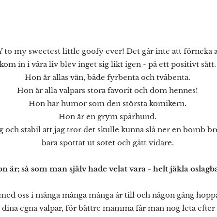
my sweetest little goofy ever! Det går inte att förneka 
kom in i våra liv blev inget sig likt igen - på ett positivt sätt
Hon är allas vän, både fyrbenta och tvåbenta.
Hon är alla valpars stora favorit och dom hennes!
Hon har humor som den största komikern.
Hon är en grym spårhund.
g och stabil att jag tror det skulle kunna slå ner en bomb 
bara spottat ut sotet och gått vidare.
n är; så som man själv hade velat vara - helt jäkla oslagb
r med oss i många många många år till och någon gång hopp
 dina egna valpar, för bättre mamma får man nog leta efter