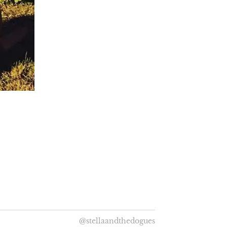
@stellaandthedogues