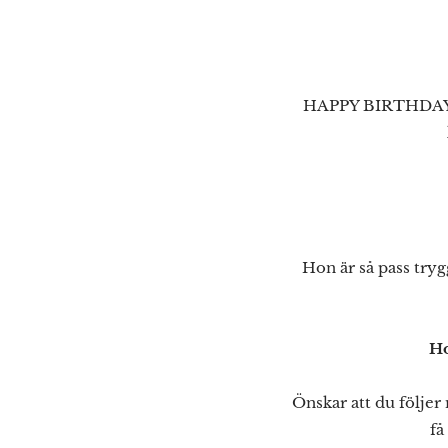
HAPPY BIRTHDAY to 
Hon är så pass tryg
Ho
Önskar att du följe
få