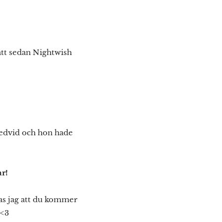
att sedan Nightwish
.
bredvid och hon hade
ar!
as jag att du kommer
 <3