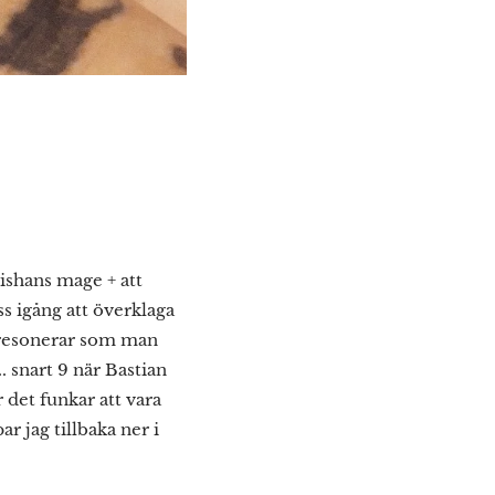
ishans mage + att
ess igång att överklaga
an resonerar som man
. snart 9 när Bastian
det funkar att vara
r jag tillbaka ner i