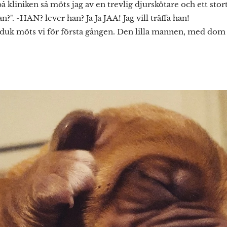
på kliniken så möts jag av en trevlig djurskötare och ett sto
han?". -HAN? lever han? Ja Ja JAA! Jag vill träffa han!
dduk möts vi för första gången. Den lilla mannen, med dom 