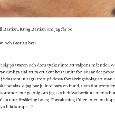
ill Bastian, Kung Bastian om jag får be.
n och Bastian bra!
tt sig på tvären och dom tycker inte att valpens mående i W
ar rimliga själ att ta ett akut kejsarsnitt för. Nu är det pros
så jävla (rent ut sagt) trött på dessa försäkringsbolag att m
a betalas..o jag har ju inte bara en hund, utan 8 st premier.
g kommer inte ge mig om jag ska behöva berätta i media hur 
östa djurförsäkring bolag. Fortsättning följer.. men nu hoppa
a lilla kompis ♡