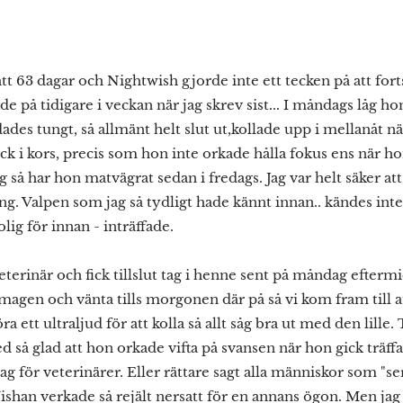
tt 63 dagar och Nightwish gjorde inte ett tecken på att forts
de på tidigare i veckan när jag skrev sist... I måndags låg h
ades tungt, så allmänt helt slut ut,kollade upp i mellanåt nä
 i kors, precis som hon inte orkade hålla fokus ens när hon
 så har hon matvägrat sedan i fredags. Jag var helt säker att
g. Valpen som jag så tydligt hade kännt innan.. kändes inte 
olig för innan - inträffade.
terinär och fick tillslut tag i henne sent på måndag efterm
i magen och vänta tills morgonen där på så vi kom fram till 
 göra ett ultraljud för att kolla så allt såg bra ut med den lil
d så glad att hon orkade vifta på svansen när hon gick träffa
g för veterinärer. Eller rättare sagt alla människor som "se
ishan verkade så rejält nersatt för en annans ögon. Men ja