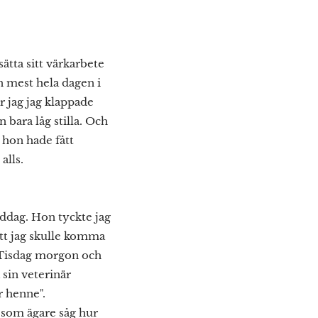
ätta sitt värkarbete
on mest hela dagen i
r jag jag klappade
 bara låg stilla. Och
 hon hade fått
alls.
iddag. Hon tyckte jag
att jag skulle komma
le. Tisdag morgon och
 sin veterinär
r henne".
g som ägare såg hur