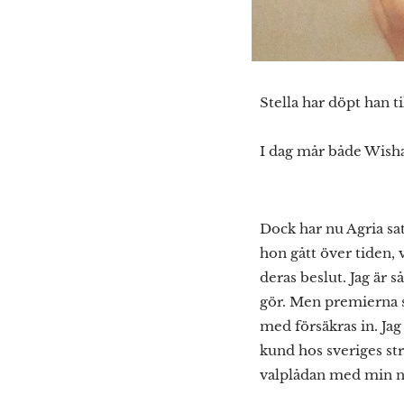
Stella har döpt han t
I dag mår både Wisha
Dock har nu Agria sa
hon gått över tiden, v
deras beslut. Jag är 
gör. Men premierna sk
med försäkras in. Ja
kund hos sveriges str
valplådan med min ny