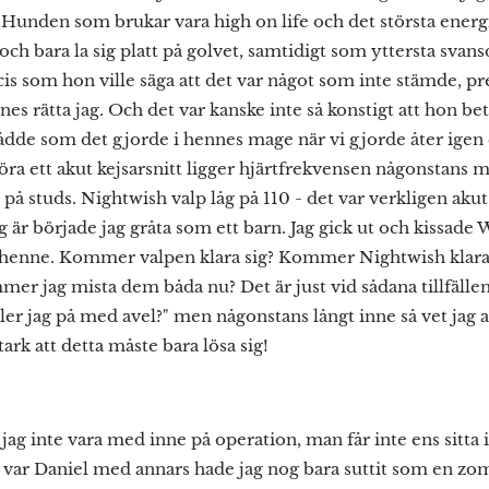
v. Hunden som brukar vara high on life och det största energ
ch bara la sig platt på golvet, samtidigt som yttersta svan
ecis som hon ville säga att det var något som inte stämde, pr
nnes rätta jag. Och det var kanske inte så konstigt att hon b
de som det gjorde i hennes mage när vi gjorde åter igen ett
göra ett akut kejsarsnitt ligger hjärtfrekvensen någonstans 
 på studs. Nightwish valp låg på 110 - det var verkligen ak
g är började jag gråta som ett barn. Jag gick ut och kissade
henne. Kommer valpen klara sig? Kommer Nightwish klara s
er jag mista dem båda nu? Det är just vid sådana tillfällen j
ller jag på med avel?" men någonstans långt inne så vet jag a
tark att detta måste bara lösa sig!
jag inte vara med inne på operation, man får inte ens sitt
 var Daniel med annars hade jag nog bara suttit som en zo