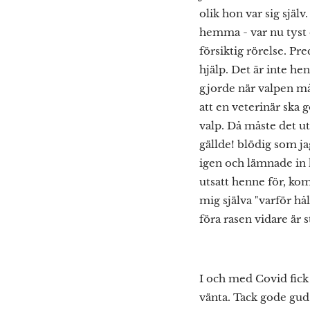
olik hon var sig själ
hemma - var nu tyst o
försiktig rörelse. Pr
hjälp. Det är inte he
gjorde när valpen måd
att en veterinär ska 
valp. Då måste det ut
gällde! blödig som ja
igen och lämnade in 
utsatt henne för, komm
mig själva "varför hå
föra rasen vidare är s
I och med Covid fick 
vänta. Tack gode gud