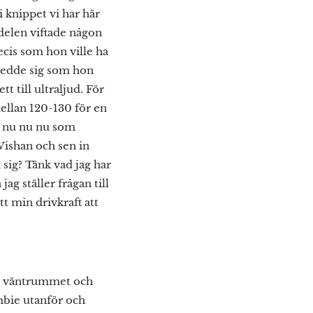
i knippet vi har här
sdelen viftade någon
ecis som hon ville ha
etedde sig som hon
 till ultraljud. För
mellan 120-130 för en
ut nu nu nu som
 Wishan och sen in
ig? Tänk vad jag har
ag ställer frågan till
tt min drivkraft att
a i väntrummet och
mbie utanför och