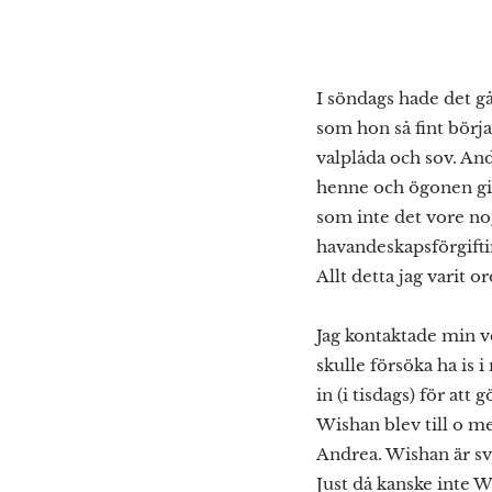
I söndags hade det gå
som hon så fint börja
valplåda och sov. And
henne och ögonen gick
som inte det vore nog
havandeskapsförgiftin
Allt detta jag varit or
Jag kontaktade min ve
skulle försöka ha is 
in (i tisdags) för att
Wishan blev till o me
Andrea. Wishan är sva
Just då kanske inte W