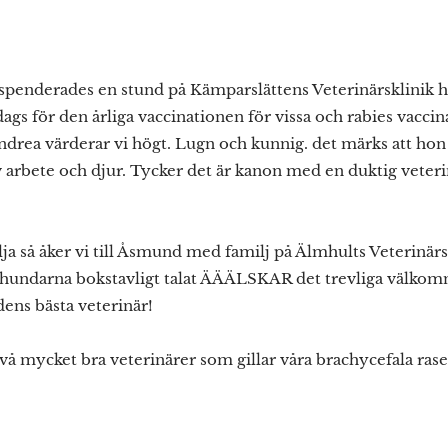
derades en stund på Kämparslättens Veterinärsklinik 
ags för den årliga vaccinationen för vissa och rabies vaccina
ndrea värderar vi högt. Lugn och kunnig. det märks att hon
 av arbete och djur. Tycker det är kanon med en duktig vete
a så åker vi till Åsmund med familj på Älmhults Veterinärs k
n hundarna bokstavligt talat ÄÄÄLSKAR det trevliga välko
ens bästa veterinär!
 två mycket bra veterinärer som gillar våra brachycefala rase