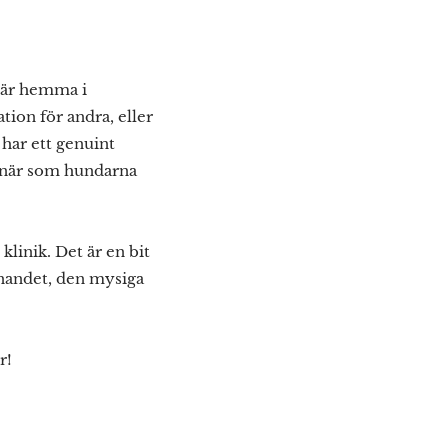
här hemma i
tion för andra, eller
 har ett genuint
rinär som hundarna
linik. Det är en bit
mnandet, den mysiga
r!